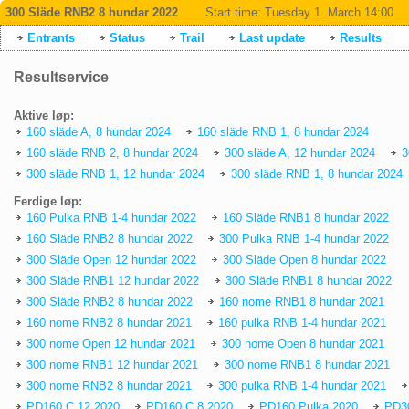
300 Släde RNB2 8 hundar 2022
Start time:
Tuesday 1. March 14:00
Entrants
Status
Trail
Last update
Results
Resultservice
Aktive løp:
160 släde A, 8 hundar 2024
160 släde RNB 1, 8 hundar 2024
160 släde RNB 2, 8 hundar 2024
300 släde A, 12 hundar 2024
3
300 släde RNB 1, 12 hundar 2024
300 släde RNB 1, 8 hundar 2024
Ferdige løp:
160 Pulka RNB 1-4 hundar 2022
160 Släde RNB1 8 hundar 2022
160 Släde RNB2 8 hundar 2022
300 Pulka RNB 1-4 hundar 2022
300 Släde Open 12 hundar 2022
300 Släde Open 8 hundar 2022
300 Släde RNB1 12 hundar 2022
300 Släde RNB1 8 hundar 2022
300 Släde RNB2 8 hundar 2022
160 nome RNB1 8 hundar 2021
160 nome RNB2 8 hundar 2021
160 pulka RNB 1-4 hundar 2021
300 nome Open 12 hundar 2021
300 nome Open 8 hundar 2021
300 nome RNB1 12 hundar 2021
300 nome RNB1 8 hundar 2021
300 nome RNB2 8 hundar 2021
300 pulka RNB 1-4 hundar 2021
PD160 C 12 2020
PD160 C 8 2020
PD160 Pulka 2020
PD3